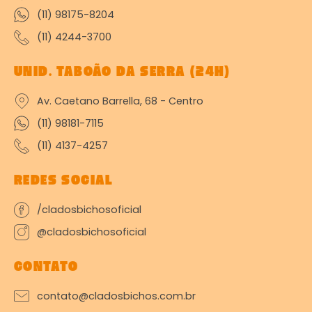
(11) 98175-8204
(11) 4244-3700
UNID. TABOÃO DA SERRA (24H)
Av. Caetano Barrella, 68 - Centro
(11) 98181-7115
(11) 4137-4257
REDES SOCIAL
/cladosbichosoficial
@cladosbichosoficial
CONTATO
contato@cladosbichos.com.br