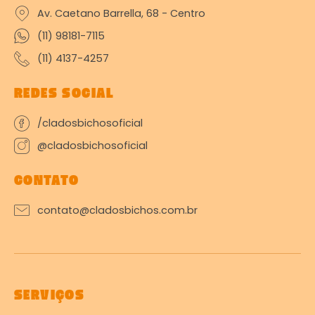
Av. Caetano Barrella, 68 - Centro
(11) 98181-7115
(11) 4137-4257
REDES SOCIAL
/cladosbichosoficial
@cladosbichosoficial
CONTATO
contato@cladosbichos.com.br
SERVIÇOS